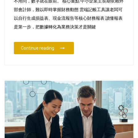
不用問，數字就在眼前。 核心重點 中小企業主長期依賴外
帳
部會計師，難以即時掌握財務動態 雲端記帳工具讓老闆可
軟
以自行生成損益表、現金流報告等核心財務報表 讀懂報表
件
是第一步，把數據轉化為業務決策才是關鍵
自
行
“中小企業主如何透過雲端記帳軟件自行掌握
Continue reading
掌
握
財
務
報
表
與
業
務
走
向