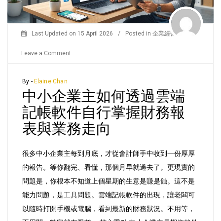
Last Updated on
15 April 2026
/
Posted in
企業經營
/
on
Leave a Comment
中
小
By -
Elaine Chan
中小企業主如何透過雲端
企
業
記帳軟件自行掌握財務報
主
表與業務走向
如
何
很多中小企業主每到月底，才從會計師手中收到一份厚厚
透
的報告。等你翻完、看懂，那個月早就過去了。更現實的
過
問題是，你根本不知道上個星期的生意是賺是蝕。這不是
雲
能力問題，是工具問題。雲端記帳軟件的出現，讓老闆可
端
以隨時打開手機或電腦，看到最新的財務狀況。不用等，
記