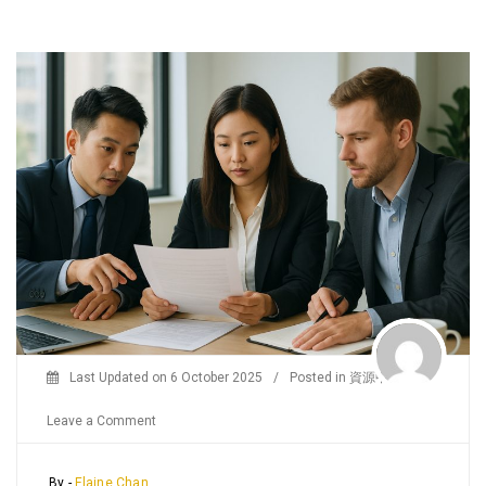
Last Updated on
6 October 2025
/
Posted in
資源中心
/
on
Leave a Comment
香
港
By -
Elaine Chan