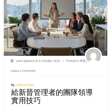
Last Updated on
5 October 2025
/
Posted in
專業發展
/
on
Leave a Comment
給
新
By -
Elaine Chan
給新晉管理者的團隊領導
晉
管
實用技巧
理
者