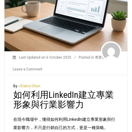
Last Updated on
6 October 2025
/
Posted in
專業發展
/
on
Leave a Comment
如
何
By -
Elaine Chan
如何利用LinkedIn建立專業
利
用
形象與行業影響力
LinkedIn
建
在現今職場中，懂得如何利用LinkedIn建立專業形象與行
立
業影響力，不只是行銷自己的方式，更是一種策略。