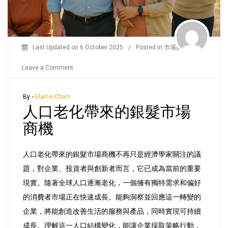
Last Updated on
6 October 2025
/
Posted in
市場脈搏
/
on
Leave a Comment
人
口
By -
Elaine Chan
人口老化帶來的銀髮市場
老
化
商機
帶
來
人口老化帶來的銀髮市場商機不再只是經濟學家關注的議
的
題，對企業、投資者與創新者而言，它已成為當前的重要
銀
現實。隨著全球人口逐漸老化，一個擁有獨特需求和偏好
髮
的消費者市場正在快速成長。能夠洞察並回應這一轉變的
市
企業，將能創造改善生活的服務與產品，同時實現可持續
場
成長。理解這一人口結構變化，能讓企業採取策略行動，