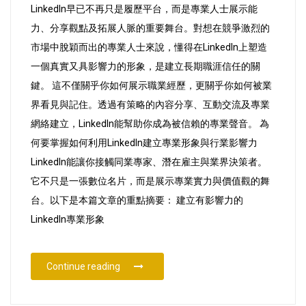
專
LinkedIn早已不再只是履歷平台，而是專業人士展示能
業
力、分享觀點及拓展人脈的重要舞台。對想在競爭激烈的
形
市場中脫穎而出的專業人士來說，懂得在LinkedIn上塑造
象
一個真實又具影響力的形象，是建立長期職涯信任的關
與
鍵。 這不僅關乎你如何展示職業經歷，更關乎你如何被業
行
界看見與記住。透過有策略的內容分享、互動交流及專業
業
網絡建立，LinkedIn能幫助你成為被信賴的專業聲音。 為
影
何要掌握如何利用LinkedIn建立專業形象與行業影響力
響
LinkedIn能讓你接觸同業專家、潛在雇主與業界決策者。
力
它不只是一張數位名片，而是展示專業實力與價值觀的舞
台。以下是本篇文章的重點摘要： 建立有影響力的
LinkedIn專業形象
“如何利用LinkedIn建立專業形象與行業影響
Continue reading