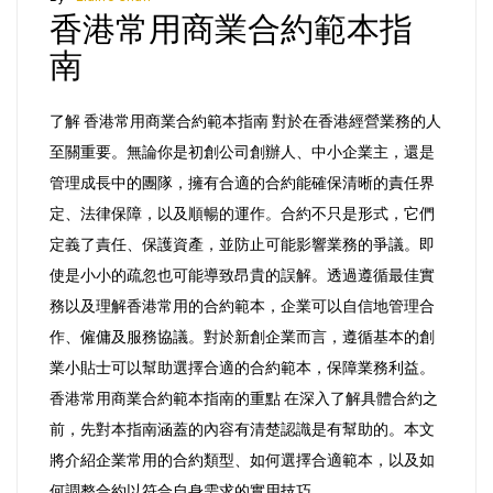
香港常用商業合約範本指
常
用
南
商
業
了解 香港常用商業合約範本指南 對於在香港經營業務的人
合
至關重要。無論你是初創公司創辦人、中小企業主，還是
約
管理成長中的團隊，擁有合適的合約能確保清晰的責任界
範
定、法律保障，以及順暢的運作。合約不只是形式，它們
本
定義了責任、保護資產，並防止可能影響業務的爭議。即
指
使是小小的疏忽也可能導致昂貴的誤解。透過遵循最佳實
南
務以及理解香港常用的合約範本，企業可以自信地管理合
作、僱傭及服務協議。對於新創企業而言，遵循基本的創
業小貼士可以幫助選擇合適的合約範本，保障業務利益。
香港常用商業合約範本指南的重點 在深入了解具體合約之
前，先對本指南涵蓋的內容有清楚認識是有幫助的。本文
將介紹企業常用的合約類型、如何選擇合適範本，以及如
何調整合約以符合自身需求的實用技巧。