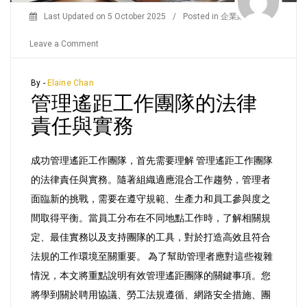
Last Updated on
5 October 2025
/
Posted in
企業經營
/
on
Leave a Comment
管
理
By -
Elaine Chan
管理遙距工作團隊的法律
遙
距
責任與實務
工
作
成功管理遙距工作團隊，首先需要理解 管理遙距工作團隊
團
的法律責任與實務。隨著組織適應混合工作趨勢，管理者
隊
面臨新的挑戰，需要在遵守規範、生產力和員工參與度之
的
間取得平衡。當員工分布在不同地點工作時，了解相關規
法
定、最佳實務以及支持團隊的工具，對於打造高效且符合
律
法規的工作環境至關重要。 為了幫助管理者應對這些複雜
責
情況，本文將重點說明有效管理遙距團隊的關鍵事項。您
任
將學到關於聘用協議、勞工法規遵循、網路安全措施、團