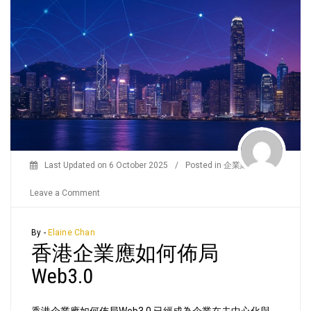
Last Updated on
6 October 2025
/
Posted in
企業經營
/
on
Leave a Comment
香
港
By -
Elaine Chan
香港企業應如何佈局
企
業
Web3.0
應
如