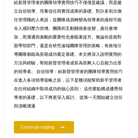
給新晉管理者的團隊領導實用技巧不僅僅是建議，而是建
的
立自信領導、培養信任與實現成果的基礎。對許多初次擔
團
任管理職的人來說，從團隊成員轉變為領導者的過程可能
隊
令人感到壓力倍增。團隊的互動關係會改變，責任會增
領
加，而溝通與激勵的重要性也會顯著提升。無論你是面對
導
面帶領部門，還是在研究遠端團隊管理的策略，有效地引
實
導團隊都能為長期成功奠定基礎。本文將深入說明實用的
用
方法與經驗，幫助新晉管理者成長為鼓舞人心且能力出眾
技
的領導者。 自信領導：給新晉管理者的團隊領導實用技巧
巧
在進入各項領導策略之前，以下是幾項能幫助新手管理者
在任何組織中取得成功的核心原則： 這些要點構成優秀領
導者的基礎，以下將更深入探討。 從第一天開始建立信任
與清晰溝通
“給新晉管理者的團隊領導實用技巧”
Continue reading