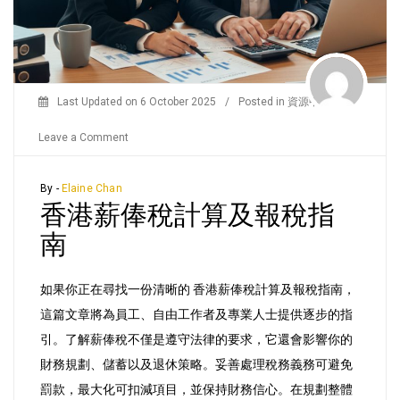
Last Updated on
6 October 2025
/
Posted in
資源中心
/
on
Leave a Comment
香
港
By -
Elaine Chan
香港薪俸稅計算及報稅指
薪
俸
南
稅
計
如果你正在尋找一份清晰的 香港薪俸稅計算及報稅指南，
算
這篇文章將為員工、自由工作者及專業人士提供逐步的指
及
引。了解薪俸稅不僅是遵守法律的要求，它還會影響你的
報
財務規劃、儲蓄以及退休策略。妥善處理稅務義務可避免
稅
罰款，最大化可扣減項目，並保持財務信心。在規劃整體